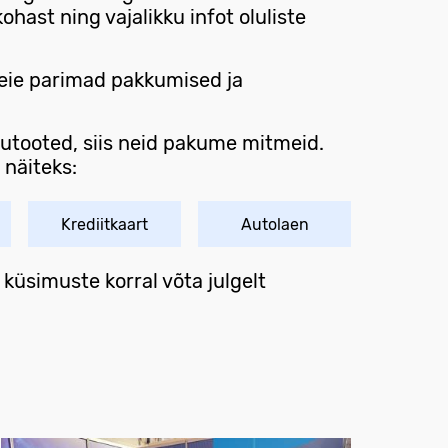
ohast ning vajalikku infot oluliste
 meie parimad pakkumised ja
nutooted, siis neid pakume mitmeid.
 näiteks:
Krediitkaart
Autolaen
küsimuste korral võta julgelt