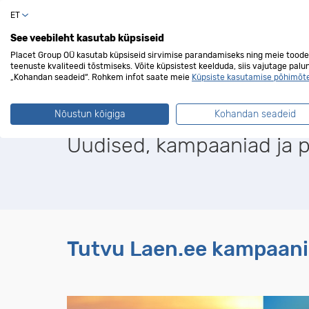
ET
Erakli
See veebileht kasutab küpsiseid
Placet Group OÜ kasutab küpsiseid sirvimise parandamiseks ning meie toode
teenuste kvaliteedi tõstmiseks. Võite küpsistest keelduda, siis vajutage palu
„Kohandan seadeid“. Rohkem infot saate meie
Küpsiste kasutamise põhimõt
Laen.ee blogi
Nõustun kõigiga
Kohandan seadeid
Uudised, kampaaniad ja 
Tutvu Laen.ee kampaania