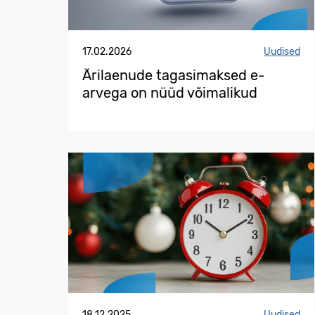
17.02.2026
Uudised
Ärilaenude tagasimaksed e-
arvega on nüüd võimalikud
18.12.2025
Uudised