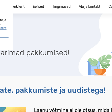
ent
Äriklient
Eelised
Tingimused
Abi ja kontakt
C
te ja
n
etest
.
parimad pakkumised!
te, pakkumiste ja uudistega!
Laenu võtmine ei ole otsus, mida 