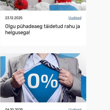
23.12.2025
Uudised
Olgu pühadeaeg täidetud rahu ja
helgusega!
06.10.2025
Uudised