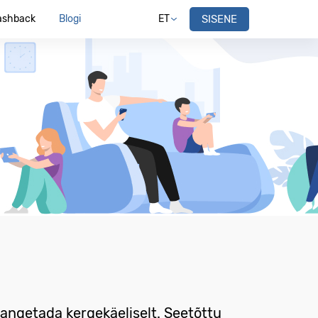
ashback
Blogi
ET
SISENE
langetada kergekäeliselt. Seetõttu