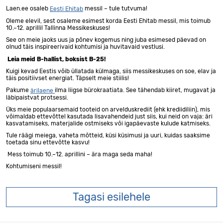
Laen.ee osaleb
messil – tule tutvuma!
Eesti Ehitab
Oleme elevil, sest osaleme esimest korda Eesti Ehitab messil, mis toimub
10.–12. aprillil Tallinna Messikeskuses!
See on meie jaoks uus ja põnev kogemus ning juba esimesed päevad on
olnud täis inspireerivaid kohtumisi ja huvitavaid vestlusi.
Leia meid B-hallist, boksist B-25!
Kuigi kevad Eestis võib üllatada külmaga, siis messikeskuses on soe, elav ja
täis positiivset energiat. Täpselt meie stiilis!
Pakume
ilma liigse bürokraatiata. See tähendab kiiret, mugavat ja
ärilaene
läbipaistvat protsessi.
Üks meie populaarsemaid tooteid on arvelduskrediit (ehk krediidiliin), mis
võimaldab ettevõttel kasutada lisavahendeid just siis, kui neid on vaja: äri
kasvatamiseks, materjalide ostmiseks või igapäevaste kulude katmiseks.
Tule räägi meiega, vaheta mõtteid, küsi küsimusi ja uuri, kuidas saaksime
toetada sinu ettevõtte kasvu!
Mess toimub 10.–12. aprillini – ära maga seda maha!
Kohtumiseni messil!
Tagasi esilehele