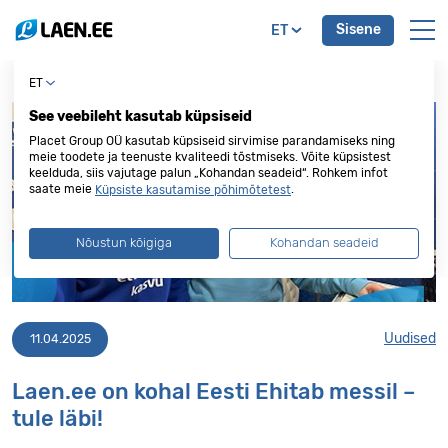
Sisene
ET
ET
See veebileht kasutab küpsiseid
Placet Group OÜ kasutab küpsiseid sirvimise parandamiseks ning
meie toodete ja teenuste kvaliteedi tõstmiseks. Võite küpsistest
keelduda, siis vajutage palun „Kohandan seadeid“. Rohkem infot
saate meie
.
Küpsiste kasutamise põhimõtetest
Nõustun kõigiga
Kohandan seadeid
Uudised
11.04.2025
Laen.ee on kohal Eesti Ehitab messil –
tule läbi!