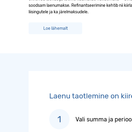
soodsam laenumakse. Refinantseerimine kehtib nii kiirl
liisingutele ja ka järelmaksudele.
Loe lähemalt
Laenu taotlemine on kii
Vali summa ja perio