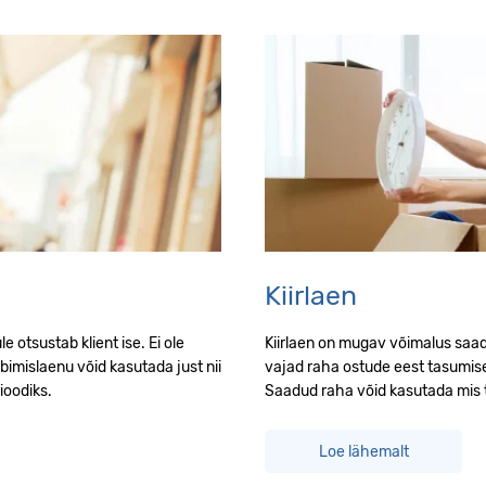
Kiirlaen
e otsustab klient ise. Ei ole
Kiirlaen on mugav võimalus saada
rbimislaenu võid kasutada just nii
vajad raha ostude eest tasumis
ioodiks.
Saadud raha võid kasutada mis 
Loe lähemalt