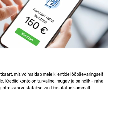
iitkaart, mis võimaldab meie klientidel ööpäevaringselt
 Krediidikonto on turvaline, mugav ja paindlik - raha
 intressi arvestatakse vaid kasutatud summalt.