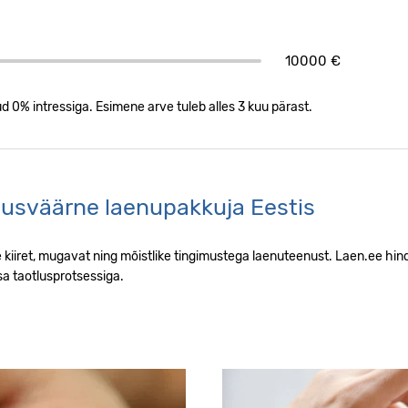
10000 €
d 0% intressiga. Esimene arve tuleb alles 3 kuu pärast.
 usaldusväärne laenupakkuja Ees
dusväärne laenupakkuja Eestis
le kiiret, mugavat ning mõistlike tingimustega laenuteenust. Laen.ee h
sa taotlusprotsessiga.