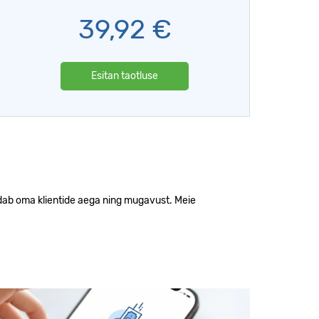
39,92
€
Esitan taotluse
tis
indab oma klientide aega ning mugavust. Meie