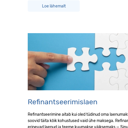
Loe lähemalt
Refinantseerimislaen
Refinantseerimine aitab kui oled tüdinud oma laenumak
soovid täita kõik kohustused vaid ühe maksega. Refin
erinevad laenud ja teeme kuumakse väiksemaks — Sinule