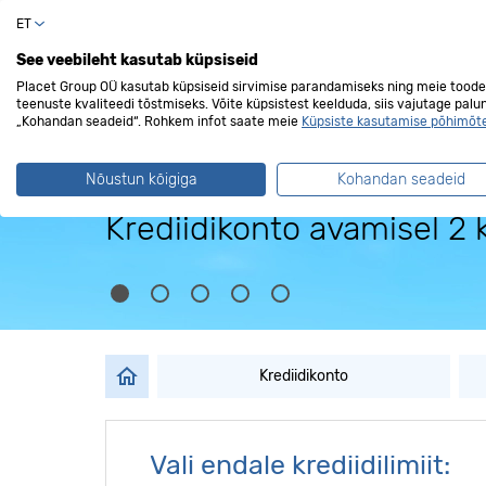
ET
Erakli
See veebileht kasutab küpsiseid
Placet Group OÜ kasutab küpsiseid sirvimise parandamiseks ning meie toode
teenuste kvaliteedi tõstmiseks. Võite küpsistest keelduda, siis vajutage palu
„Kohandan seadeid“. Rohkem infot saate meie
Küpsiste kasutamise põhimõt
Nõustun kõigiga
Kohandan seadeid
Kõik hinnas Place
Krediidikonto
Lisa Google, Apple, Sam
Vali endale krediidilimiit: