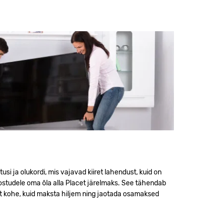
usi ja olukordi, mis vajavad kiiret lahendust, kuid on
 ostudele oma õla alla Placet järelmaks. See tähendab
t kohe, kuid maksta hiljem ning jaotada osamaksed