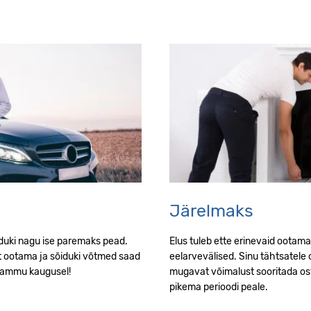
Järelmaks
duki nagu ise paremaks pead.
Elus tuleb ette erinevaid ootamat
lt ootama ja sõiduki võtmed saad
eelarvevälised. Sinu tähtsatele
 sammu kaugusel!
mugavat võimalust sooritada os
pikema perioodi peale.