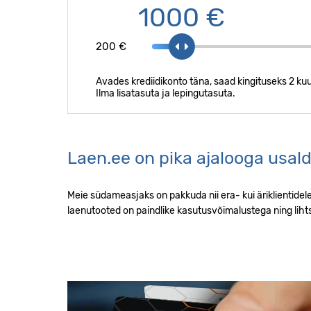
1000 €
200 €
Avades krediidikonto täna, saad kingituseks 2 kuu
Ilma lisatasuta ja lepingutasuta.
Laen.ee on pika ajalooga
Laen.ee on pika ajalooga usal
Meie südameasjaks on pakkuda nii era- kui äriklientide
laenutooted on paindlike kasutusvõimalustega ning liht