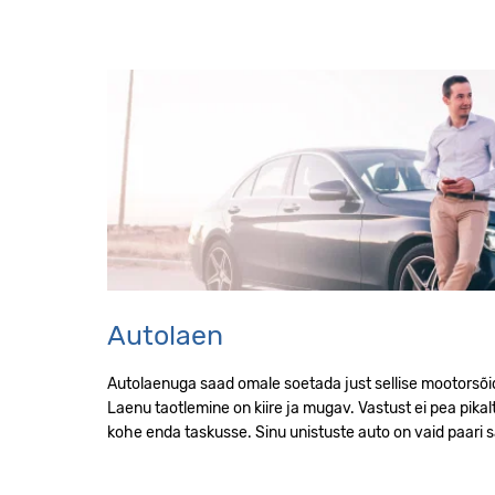
Autolaen
Autolaenuga saad omale soetada just sellise mootorsõi
Laenu taotlemine on kiire ja mugav. Vastust ei pea pika
kohe enda taskusse. Sinu unistuste auto on vaid paari