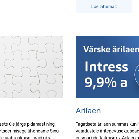
Loe lähemalt
Ärilaen
sete üle järge pidamast ning
Tagatiseta ärilaen summas kuni
antseerimisega ühendame Sinu
vajadustele äritegevuseks, sea
 jääb igakuiselt vaid üks
eesmärkide täitmiseks. Ärilaen o