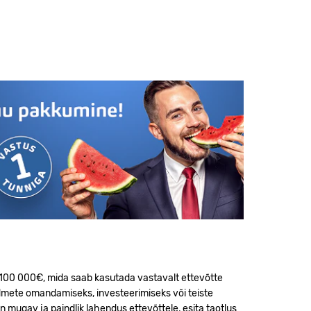
 100 000€, mida saab kasutada vastavalt ettevõtte
dmete omandamiseks, investeerimiseks või teiste
n mugav ja paindlik lahendus ettevõttele, esita taotlus