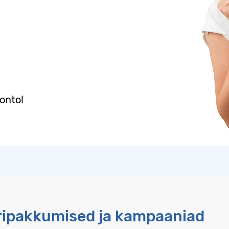
kontol
eripakkumised ja kampaaniad