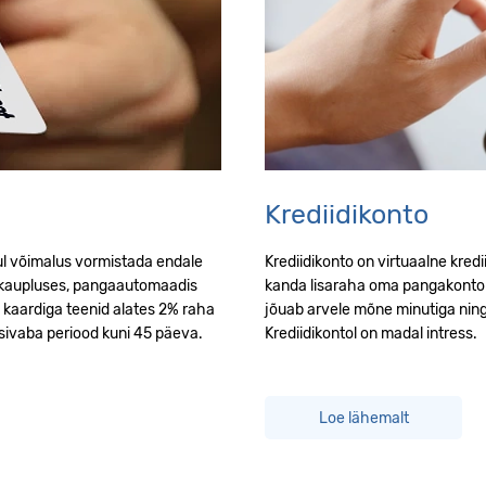
Krediidikonto
sul võimalus vormistada endale
Krediidikonto on virtuaalne kred
a kaupluses, pangaautomaadis
kanda lisaraha oma pangakontole.
e kaardiga teenid alates 2% raha
jõuab arvele mõne minutiga ning
essivaba periood kuni 45 päeva.
Krediidikontol on madal intress.
Loe lähemalt