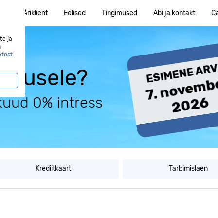
ent
Äriklient
Eelised
Tingimused
Abi ja kontakt
C
te ja
n
etest
.
ESIMENE AR
7. novemb
2026
t krediitkaardid
Krediitkaart
Tarbimislaen
sung, Garmin Pay-d