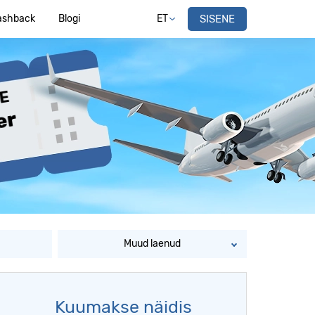
ashback
Blogi
ET
SISENE
VE
er
Muud laenud
Kuumakse näidis