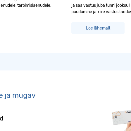
aenudele, tarbimislaenudele,
ja saa vastus juba tunni jooksul
puudumine ja kiire vastus taotlu
Loe lähemalt
re ja mugav
od