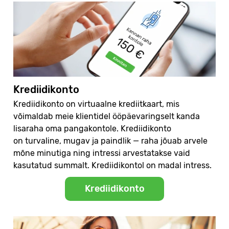
Krediidikonto
Krediidikonto on virtuaalne krediitkaart, mis
võimaldab meie klientidel ööpäevaringselt kanda
lisaraha oma pangakontole. Krediidikonto
on turvaline, mugav ja paindlik — raha jõuab arvele
mõne minutiga ning intressi arvestatakse vaid
kasutatud summalt. Krediidikontol on madal intress.
Krediidikonto