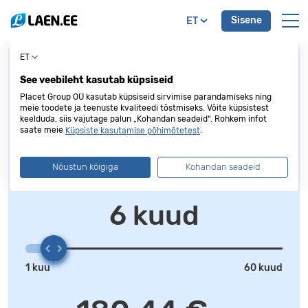
Sisene
ET
ET
Reisilaen
See veebileht kasutab küpsiseid
Kuni 10 000 € madala intressiga
Placet Group OÜ kasutab küpsiseid sirvimise parandamiseks ning
meie toodete ja teenuste kvaliteedi tõstmiseks. Võite küpsistest
1 000 €
keelduda, siis vajutage palun „Kohandan seadeid“. Rohkem infot
saate meie
.
Küpsiste kasutamise põhimõtetest
Nõustun kõigiga
Kohandan seadeid
500 €
10000 €
6 kuud
1 kuu
60 kuud