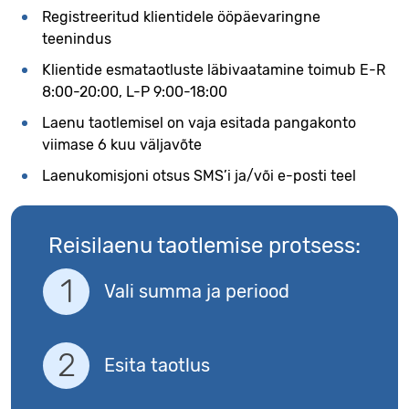
Registreeritud klientidele ööpäevaringne
teenindus
Klientide esmataotluste läbivaatamine toimub E-R
8:00-20:00, L-P 9:00-18:00
Laenu taotlemisel on vaja esitada pangakonto
viimase 6 kuu väljavõte
Laenukomisjoni otsus SMS’i ja/või e-posti teel
Reisilaenu taotlemise protsess:
Vali summa ja periood
Esita taotlus