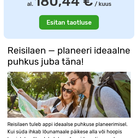
180,44
€
al.
/ kuus
Esitan taotluse
Reisilaen — planeeri ideaalne
puhkus juba täna!
Reisilaen tuleb appi ideaalse puhkuse planeerimisel.
Kui süda ihkab lõunamaale päikese alla või hoopis