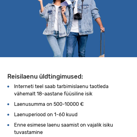
Reisilaenu üldtingimused:
Interneti teel saab tarbimislaenu taotleda
vähemalt 18-aastane füüsiline isik
Laenusumma on 500-10000 €
Laenuperiood on 1-60 kuud
Enne esimese laenu saamist on vajalik isiku
tuvastamine