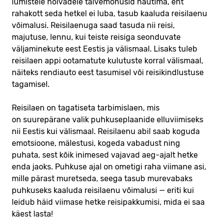
lumistele nõlvadele talvemõnusid nautima, ent
rahakott seda hetkel ei luba, tasub kaaluda reisilaenu
võimalusi. Reisilaenuga saad tasuda nii reisi,
majutuse, lennu, kui teiste reisiga seonduvate
väljaminekute eest Eestis ja välismaal. Lisaks tuleb
reisilaen appi ootamatute kulutuste korral välismaal,
näiteks rendiauto eest tasumisel või reisikindlustuse
tagamisel.
Reisilaen on tagatiseta tarbimislaen, mis
on suurepärane valik puhkuseplaanide elluviimiseks
nii Eestis kui välismaal. Reisilaenu abil saab koguda
emotsioone, mälestusi, kogeda vabadust ning
puhata, sest kõik inimesed vajavad aeg-ajalt hetke
enda jaoks. Puhkuse ajal on ometigi raha viimane asi,
mille pärast muretseda, seega tasub murevabaks
puhkuseks kaaluda reisilaenu võimalusi — eriti kui
leidub häid viimase hetke reisipakkumisi, mida ei saa
käest lasta!