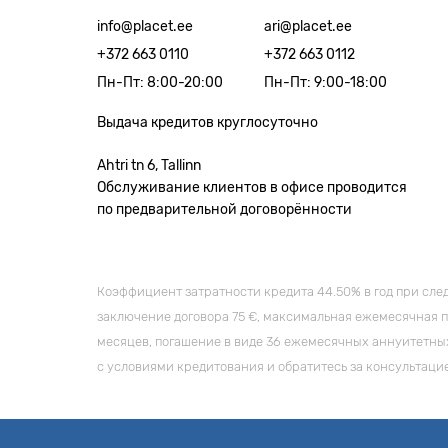
info@placet.ee
ari@placet.ee
+372 663 0110
+372 663 0112
Пн-Пт: 8:00-20:00
Пн-Пт: 9:00-18:00
Выдача кредитов круглосуточно
Ahtri tn 6, Tallinn
Обслуживание клиентов в офисе проводится
по предварительной договорённости
Коэффициент затратности кредита 44.50% в год при след
заключение договора 75 €, максимальная ежемесячная пл
месяцев, погашение в виде 36 ежемесячных аннуитетных 
с условиями кредитования и обратитесь за консультаци