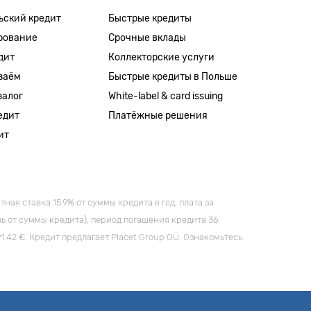
ьский кредит
Быстрые кредиты
рование
Срочные вклады
дит
Коллекторские услуги
заём
Быстрые кредиты в Польше
залог
White-label & card issuing
едит
Платёжные решения
ит
я ставка 15.9% от суммы кредита в год, плата за
ь от суммы кредита), период погашения кредита 36
42 €. Кредит предлагает Placet Group OÜ. Ознакомьтесь