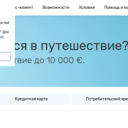
Бизнес-клиент
Возможности
Условия
Помощь и к
остей
. Для
ия
ться в путешествие
ествие до 10 000 €.
Кредитная карта
Потребительский кр