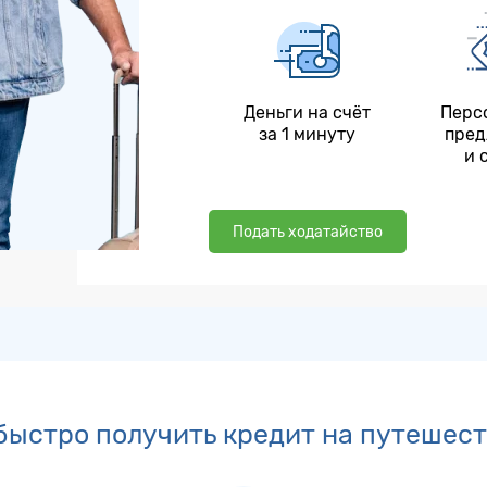
Деньги на счёт
Перс
за 1 минуту
пред
и 
Подать ходатайство
быстро получить кредит на путешес