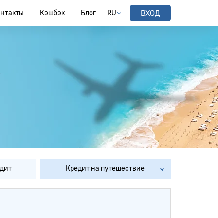
онтакты
Кэшбэк
Блог
RU
ВХОД
?
едит
Кредит на путешествие