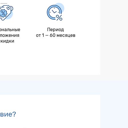
ональные
Период
ложения
от 1 — 60 месяцев
скидки
твие?