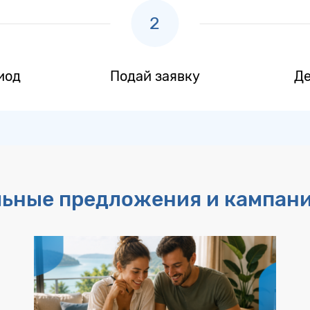
иод
Подай заявку
Де
льные предложения и кампан