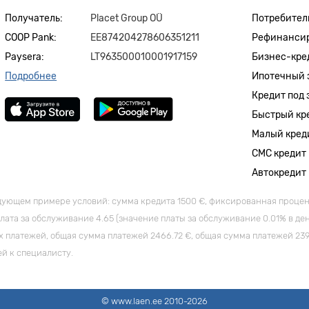
Получатель:
Placet Group OÜ
Потребител
COOP Pank:
EE874204278606351211
Рефинанси
Paysera:
LT963500010001917159
Бизнес-кре
Подробнее
Ипотечный 
Кредит под 
Быстрый кр
Малый кред
СМС кредит
Автокредит
ующем примере условий: сумма кредита 1500 €, фиксированная процентна
ата за обслуживание 4.65 (значение платы за обслуживание 0.01% в ден
платежей, общая сумма платежей 2466.72 €, общая сумма платежей 2391.
ей к специалисту.
© www.laen.ee 2010-2026