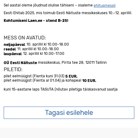
Sel aastal oleme jõudnud olulise tähiseni – osaleme
ehitusmessil
Eesti Ehitab 2025, mis toimub Eesti Näituste messikeskuses 10.–12. aprillil.
Kohtumiseni Laen.ee - stend B-25!
MESS ON AVATUD:
, 10. aprillil kl 10.00-18.00
neljapäeval
, 11. aprillil kl 10.00-18.00
reedel
, 12. aprillil kl 10.00-17.00
laupäeval
messikeskus, Pirita tee 28, 12011 Tallinn
OÜ Eesti Näituste
PILETID:
pilet eelmüügist (Fienta kuni 31.03)
5 EUR.
pilet eelmüügist (Fienta al 01.04) ja kohapeal
10 EUR.
kuni 15-aastane laps TASUTA (nõutav piletiga täiskasvanud saatja
Tagasi esilehele