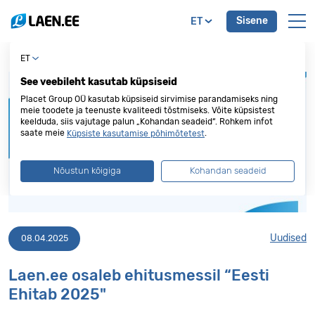
Sisene
ET
ET
See veebileht kasutab küpsiseid
Placet Group OÜ kasutab küpsiseid sirvimise parandamiseks ning
meie toodete ja teenuste kvaliteedi tõstmiseks. Võite küpsistest
keelduda, siis vajutage palun „Kohandan seadeid“. Rohkem infot
saate meie
.
Küpsiste kasutamise põhimõtetest
Nõustun kõigiga
Kohandan seadeid
Uudised
08.04.2025
Laen.ee osaleb ehitusmessil “Eesti
Ehitab 2025"