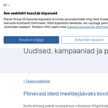
ET
Erakli
See veebileht kasutab küpsiseid
Placet Group OÜ kasutab küpsiseid sirvimise parandamiseks ning meie toode
teenuste kvaliteedi tõstmiseks. Võite küpsistest keelduda, siis vajutage palu
„Kohandan seadeid“. Rohkem infot saate meie
Küpsiste kasutamise põhimõt
Laen.ee blogi
Nõustun kõigiga
Kohandan seadeid
Uudised, kampaaniad ja 
< Tagasi esilehele
Põnevaid ideid meeldejäävaks kool
Koolivaheaeg pakub suurepärase võimaluse lõõgastuda 