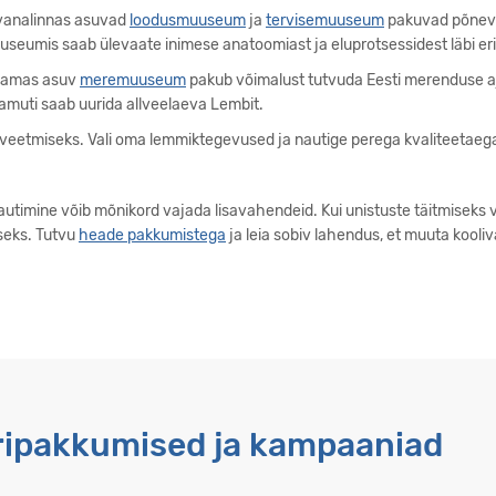
vanalinnas asuvad
loodusmuuseum
ja
tervisemuuseum
pakuvad põneva
emuuseumis saab ülevaate inimese anatoomiast ja eluprotsessidest läbi er
damas asuv
meremuuseum
pakub võimalust tutvuda Eesti merenduse 
amuti saab uurida allveelaeva Lembit.
javeetmiseks. Vali oma lemmiktegevused ja nautige perega kvaliteetaeg
utimine võib mõnikord vajada lisavahendeid. Kui unistuste täitmiseks võ
seks. Tutvu
heade pakkumistega
ja leia sobiv lahendus, et muuta kooli
eripakkumised ja kampaaniad