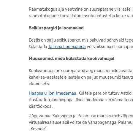
Raamatukogus aja veetmine on suurepärane viis laste 
raamatukogude korraldatud tasuta üritustel ja laske r
Seikluspargid ja loomaaiad
Eestis on palju seiklusparke, mis pakuvad põnevaid teg
külastada
Tallinna Loomaaeda
või väiksemaid loomapark
Muuseumid, mida külastada koolivaheajal
Koolivaheaeg on suurepärane aeg muuseumide avastamis
kaheksa-aastastele lastele on paljud muuseumid tasuta
elamuseks.
Haapsalu Iloni Imedemaa
: Kui teie pere on tuttav Astr
illustraatori, loominguga. Iloni Imedemaal on võimalik 
käsitöökoda.
Jõgevamaa Kalevipoja ja Palamuse muuseumid: Jõge
virtuaalreaalsuse abil võistelda Vanapaganaga, Palamu
„Kevade“.