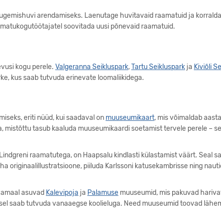
lugemishuvi arendamiseks. Laenutage huvitavaid raamatuid ja korrald
aamatukogutöötajatel soovitada uusi põnevaid raamatuid.
evusi kogu perele.
Valgeranna Seikluspark
,
Tartu Seikluspark
ja
Kiviõli S
e, kus saab tutvuda erinevate loomaliikidega.
eks, eriti nüüd, kui saadaval on
muuseumikaart
, mis võimaldab aasta
, mistõttu tasub kaaluda muuseumikaardi soetamist tervele perele – 
id Lindgreni raamatutega, on Haapsalu kindlasti külastamist väärt. Seal s
näha originaalillustratsioone, piiluda Karlssoni katusekambrisse ning n
vamaal asuvad
Kalevipoja
ja
Palamuse
muuseumid, mis pakuvad harivat
sel saab tutvuda vanaaegse koolieluga. Need muuseumid toovad lähema