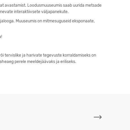
t avastamist. Loodusmuuseumis saab uurida metsade
inevate interaktiivsete väljapanekute.
ajalooga. Muuseumis on mitmesuguseid eksponaate,
a!
i tervislike ja harivate tegevuste korraldamiseks on
vaheaeg perele meeldejäävaks ja eriliseks.