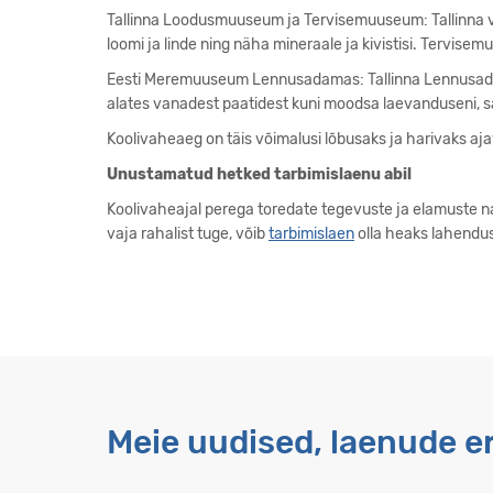
Tallinna Loodusmuuseum ja Tervisemuuseum: Tallinna 
loomi ja linde ning näha mineraale ja kivistisi. Tervis
Eesti Meremuuseum Lennusadamas: Tallinna Lennusa
alates vanadest paatidest kuni moodsa laevanduseni, s
Koolivaheaeg on täis võimalusi lõbusaks ja harivaks a
Unustamatud hetked tarbimislaenu abil
Koolivaheajal perega toredate tegevuste ja elamuste na
vaja rahalist tuge, võib
tarbimislaen
olla heaks lahendu
Meie uudised, laenude 