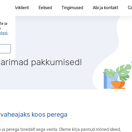
ent
Äriklient
Eelised
Tingimused
Abi ja kontakt
C
te ja
n
etest
.
parimad pakkumised!
ivaheajaks koos perega
ja perega toredalt aega veeta. Oleme kirja pannud mõned ideed,