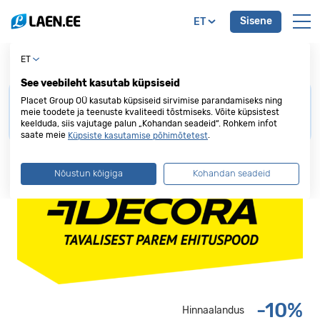
Sisene
ET
Decora
ET
See veebileht kasutab küpsiseid
Soodustuse saamiseks palume
esitada Placet
Placet Group OÜ kasutab küpsiseid sirvimise parandamiseks ning
Group krediitkaart
enne ostu või teenuse eest
meie toodete ja teenuste kvaliteedi tõstmiseks. Võite küpsistest
keelduda, siis vajutage palun „Kohandan seadeid“. Rohkem infot
tasumist.
saate meie
.
Küpsiste kasutamise põhimõtetest
Nõustun kõigiga
Kohandan seadeid
-10%
Hinnaalandus