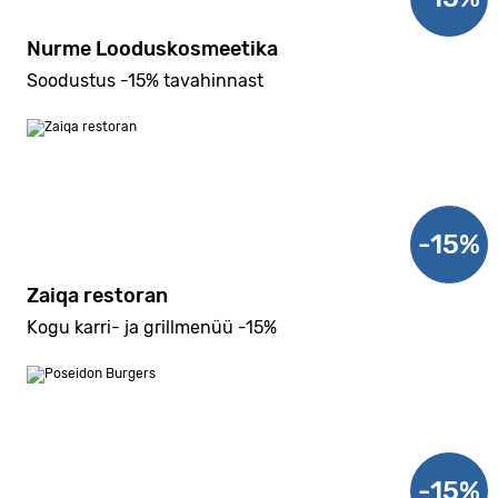
Nurme Looduskosmeetika
Soodustus -15% tavahinnast
-15%
Zaiqa restoran
Kogu karri- ja grillmenüü -15%
-15%