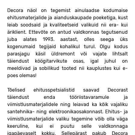
Decora näol on tegemist ainulaadse kodumaise
ehitusmaterjalide ja aianduskaupade poeketiga, kust
leiab soodsaid ja kvaliteetseid valikuid nii era- kui
äriklient. Ettevõte on antud valdkonnas tegutsenud
juba alates 1993. aastast, olles seega üks
kogenumaid tegijaid kohalikul turul. Olgu kodus
parasjagu käsil üldremont või vajate lihtsalt
täiendust köögitarvikute osas, igal juhul on
meeldivad ja sobilikud tooted nii kauplustes kui e-
poes olemas!
Tõelised ehitusspetsialistid saavad Decorast
täiendust enda tööriistavaramule ja
viimistlusmaterjalidele ning leiavad ka kõik vajaliku
santehnika- ning elektroonikaosakonnast. Ehitus- ja
viimistlusmaterjalide valiku tegemine võib olla väga
keeruline, kui ei puutu selle valdkonnaga
igapäevaselt kokku. Sellepärast pakub Decora