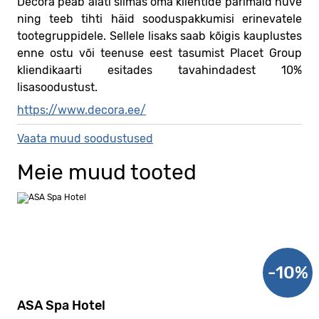
Decora peab alati silmas oma klientide parimaid huve
ning teeb tihti häid sooduspakkumisi erinevatele
tootegruppidele. Sellele lisaks saab kõigis kauplustes
enne ostu või teenuse eest tasumist Placet Group
kliendikaarti esitades tavahindadest 10%
lisasoodustust.
https://www.decora.ee/
Vaata muud soodustused
Meie muud tooted
-10%
ASA Spa Hotel