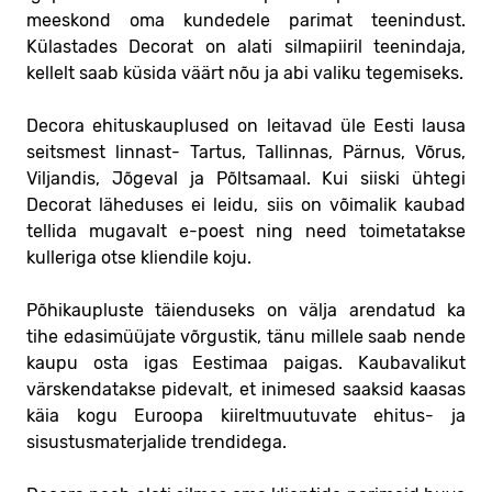
meeskond oma kundedele parimat teenindust.
Külastades Decorat on alati silmapiiril teenindaja,
kellelt saab küsida väärt nõu ja abi valiku tegemiseks.
Decora ehituskauplused on leitavad üle Eesti lausa
seitsmest linnast- Tartus, Tallinnas, Pärnus, Võrus,
Viljandis, Jõgeval ja Põltsamaal. Kui siiski ühtegi
Decorat läheduses ei leidu, siis on võimalik kaubad
tellida mugavalt e-poest ning need toimetatakse
kulleriga otse kliendile koju.
Põhikaupluste täienduseks on välja arendatud ka
tihe edasimüüjate võrgustik, tänu millele saab nende
kaupu osta igas Eestimaa paigas. Kaubavalikut
värskendatakse pidevalt, et inimesed saaksid kaasas
käia kogu Euroopa kiireltmuutuvate ehitus- ja
sisustusmaterjalide trendidega.