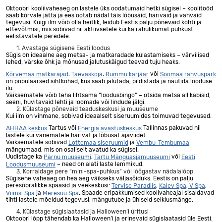
Oktoobri kooliivaheaeg on lastele üks oodatumaid hetki sügisel – koolitööd
saab kõrvale jätta ja ees ootab nädal täis lõbusaid, harivaid ja vahvaid
tegevusi. Kuigi ilm võib olla heitlik, leidub Eestis palju põnevaid kohti ja
ettevõtmisi, mis sobivad nii aktiivsetele kui ka rahulikumat puhkust
eelistavatele peredele.
1. Avastage sügisene Eesti loodus
Sügis on ideaalne aeg metsa- ja matkaradade külastamiseks – värvilised
lehed, värske õhk ja mõnusad jalutuskäigud teevad tuju heaks.
,
,
või
Kõrvemaa matkarajad
Taevaskoja
Rummu karjäär
Soomaa rahvuspark
on populaarsed sihtkohad, kus saab jalutada, pildistada ja nautida looduse
ilu.
Väiksematele võib teha lihtsama “loodusbingo” – otsida metsa all käbisid,
seeni, huvitavaid lehti ja loomade või lindude jälgi.
2. Külastage põnevaid teaduskeskusi ja muuseume
Kui ilm on vihmane, sobivad ideaalselt siseruumides toimuvad tegevused.
Tartus või
Tallinnas pakuvad nii
AHHAA keskus
Energia avastuskeskus
lastele kui vanematele harivat ja lõbusat ajaviidet.
Väiksematele sobivad
ja
Lottemaa siseruumid
Vembu-Tembumaa
mängumaad, mis on osaliselt avatud ka sügisel.
Uudistage ka
,
või
Pärnu muuseumi
Tartu Mänguasjamuuseumi
Eesti
– need on alati laste lemmikud.
Loodusmuuseumi
3. Korraldage pere “mini-spa-puhkus” või lõõgastav nädalalõpp
Sügisene vaheaeg on hea aeg väikseks väljasõiduks. Eestis on palju
peresõbralikke spaasid ja veekeskusi:
,
,
,
Tervise Paradiis
Kalev Spa
V Spa
ja
. Spaade eripakkumised koolivaheajal sisaldavad
Viimsi Spa
Meresuu Spa
tihti lastele mõeldud tegevusi, mängutube ja ühiseid seiklusmänge.
4. Külastage sügislaatasid ja Halloween’i üritusi
Oktoobri lõpp tähendab ka Halloween’i ja erinevaid sügislaatasid üle Eesti.