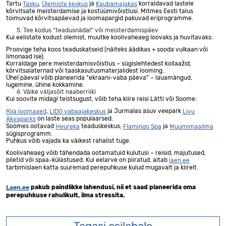
Tartu
,
ja
korraldavad lastele
Tasku
Ülemiste keskus
Kaubamajakas
kõrvitsate meisterdamise ja kostüümivõistlusi. Mitmes Eesti talus
toimuvad kõrvitsapäevad ja loomapargid pakuvad eriprogramme.
5. Tee kodus “teadusnädal” või meisterdamispäev
Kui eelistate kodust olemist, muutke koolivaheaeg loovaks ja huvitavaks:
Proovige teha koos teaduskatseid (näiteks äädikas + sooda vulkaan või
limonaad ise).
Korraldage pere meisterdamisvõistlus – sügislehtedest kollaažid,
kõrvitsalaternad või taaskasutusmaterjalidest looming.
Ühel päeval võib planeerida “ekraani-vaba päeva” – lauamängud,
lugemine, ühine kokkamine.
6. Väike väljasõit naaberriiki
Kui soovite midagi teistsugust, võib teha kiire reisi Lätti või Soome:
,
ja Jurmalas asuv veepark
Riia loomaaed
LIDO vabaajakeskus
Livu
on laste seas populaarsed.
Akvaparks
Soomes ootavad
teaduskeskus,
ja
Heureka
Flamingo Spa
Muumimaailma
sügisprogramm.
Puhkus võib vajada ka väikest rahalist tuge.
Koolivaheaeg võib tähendada ootamatuid kulutusi – reisid, majutused,
piletid või spaa-külastused. Kui eelarve on piiratud, aitab
laen.ee
tarbimislaen katta suuremad perepuhkuse kulud mugavalt ja kiirelt.
pakub paindlikke lahendusi, nii et saad planeerida oma
Laen.ee
perepuhkuse rahulikult, ilma stressita.