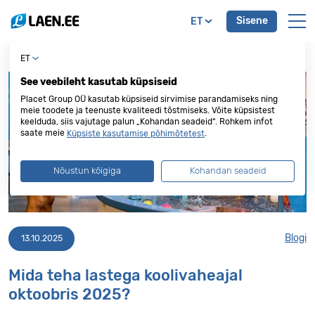
Sisene
ET
ET
See veebileht kasutab küpsiseid
Placet Group OÜ kasutab küpsiseid sirvimise parandamiseks ning
meie toodete ja teenuste kvaliteedi tõstmiseks. Võite küpsistest
keelduda, siis vajutage palun „Kohandan seadeid“. Rohkem infot
saate meie
.
Küpsiste kasutamise põhimõtetest
Nõustun kõigiga
Kohandan seadeid
Blogi
13.10.2025
Mida teha lastega koolivaheajal
oktoobris 2025?