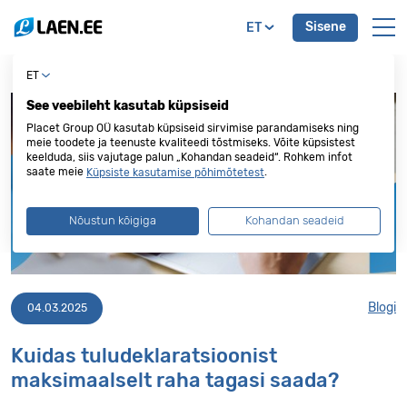
Sisene
ET
ET
See veebileht kasutab küpsiseid
Placet Group OÜ kasutab küpsiseid sirvimise parandamiseks ning
meie toodete ja teenuste kvaliteedi tõstmiseks. Võite küpsistest
keelduda, siis vajutage palun „Kohandan seadeid“. Rohkem infot
saate meie
.
Küpsiste kasutamise põhimõtetest
Nõustun kõigiga
Kohandan seadeid
Blogi
04.03.2025
Kuidas tuludeklaratsioonist
maksimaalselt raha tagasi saada?