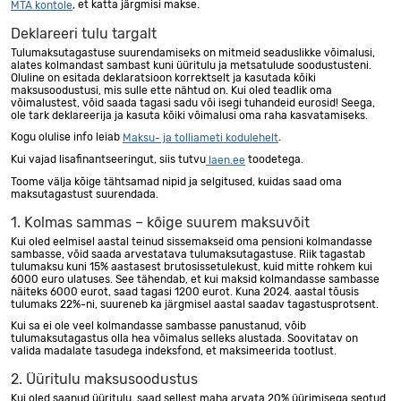
, et katta järgmisi makse.
MTA kontole
Deklareeri tulu targalt
Tulumaksutagastuse suurendamiseks on mitmeid seaduslikke võimalusi,
alates kolmandast sambast kuni üüritulu ja metsatulude soodustusteni.
Oluline on esitada deklaratsioon korrektselt ja kasutada kõiki
maksusoodustusi, mis sulle ette nähtud on. Kui oled teadlik oma
võimalustest, võid saada tagasi sadu või isegi tuhandeid eurosid! Seega,
ole tark deklareerija ja kasuta kõiki võimalusi oma raha kasvatamiseks.
Kogu olulise info leiab
.
Maksu- ja tolliameti kodulehelt
Kui vajad lisafinantseeringut, siis tutvu
toodetega.
laen.ee
Toome välja kõige tähtsamad nipid ja selgitused, kuidas saad oma
maksutagastust suurendada.
1. Kolmas sammas – kõige suurem maksuvõit
Kui oled eelmisel aastal teinud sissemakseid oma pensioni kolmandasse
sambasse, võid saada arvestatava tulumaksutagastuse. Riik tagastab
tulumaksu kuni 15% aastasest brutosissetulekust, kuid mitte rohkem kui
6000 euro ulatuses. See tähendab, et kui maksid kolmandasse sambasse
näiteks 6000 eurot, saad tagasi 1200 eurot. Kuna 2024. aastal tõusis
tulumaks 22%-ni, suureneb ka järgmisel aastal saadav tagastusprotsent.
Kui sa ei ole veel kolmandasse sambasse panustanud, võib
tulumaksutagastus olla hea võimalus selleks alustada. Soovitatav on
valida madalate tasudega indeksfond, et maksimeerida tootlust.
2. Üüritulu maksusoodustus
Kui oled saanud üüritulu, saad sellest maha arvata 20% üürimisega seotud