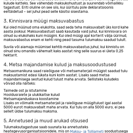
kulude katteks. See vähendab maksukohustust ja suurendab võimalikku
tagastust. Eriti oluline on see siis, kui üüritulu pole deklaratsioonis
eeltäidetud – sel juhul pead selle käsitsi sisestama.
3. Kinnisvara müügi maksuvabastus
Kui oled müünud oma elukohta, saad seda teha maksuvabalt üks kord kahe
aasta jooksul. Maksuvabastust saab kasutada vaid juhul, kui kinnisvara on
olnud su elukohaks kuni müügini. Kui oled müügi ajal korterit välja üürinud,
maksuvabastus enam ei kehti ning pead tasuma tulumaksu saadud tulult.
Suvila või aiamaja müümisel kehtib maksuvabastus juhul, kui kinnistu on
olnud sinu omandis vähemalt kaks aastat ning selle suurus ei ületa 0,25
hektarit.
4. Metsa majandamise kulud ja maksusoodustused
Metsaomanikuna saad raieõiguse või metsamaterjali müügist saadud tulu
maksustamist edasi lükata kuni kolm aastat. Lisaks saad metsa
majandamisega seotud kulud tulust maha arvata. Sellisteks kuludeks
võivad olla näiteks:
Taimede ost ja istutamine
Hooldusraiete ja ulukikaitse kulud
Metsamajanduskava koostamine
Lisaks on võimalik metsamaterjali ja raieõiguse müügitulust igal aastal
5000 eurot maksuvabalt maha arvata. Kui tulu on alla 5000 euro, ei pea
sellelt üldse tulumaksu maksma.
5. Annetused ja muud arukad otsused
Tulumaksutagastuse saab suunata ka annetusteks
heategevusorganisatsioonidele, mis on
soodustusega
Maksu- ja Tolliameti