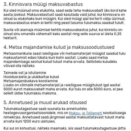
3. Kinnisvara müügi maksuvabastus
Kui oled müünud oma elukohta, saad seda teha maksuvabalt üks kord kahe
aasta jooksul. Maksuvabastust saab kasutada vaid juhul, kui kinnisvara on
olnud su elukohaks kuni müügini. Kui oled müügi ajal korterit välja üürinud,
maksuvabastus enam ei kehti ning pead tasuma tulumaksu saadud tulult.
Suvila või aiamaja müümisel kehtib maksuvabastus juhul, kui kinnistu on
olnud sinu omandis vähemalt kaks aastat ning selle suurus ei ületa 0,25
hektarit.
4. Metsa majandamise kulud ja maksusoodustused
Metsaomanikuna saad raieõiguse või metsamaterjali müügist saadud tulu
maksustamist edasi lükata kuni kolm aastat. Lisaks saad metsa
majandamisega seotud kulud tulust maha arvata. Sellisteks kuludeks
võivad olla näiteks:
Taimede ost ja istutamine
Hooldusraiete ja ulukikaitse kulud
Metsamajanduskava koostamine
Lisaks on võimalik metsamaterjali ja raieõiguse müügitulust igal aastal
5000 eurot maksuvabalt maha arvata. Kui tulu on alla 5000 euro, ei pea
sellelt üldse tulumaksu maksma.
5. Annetused ja muud arukad otsused
Tulumaksutagastuse saab suunata ka annetusteks
heategevusorganisatsioonidele, mis on
soodustusega
Maksu- ja Tolliameti
nimekirjas. Annetused saab järgmisel aastal maksustatavast tulust maha
arvata kuni 1200 euro ulatuses.
Kui sul on kohustusi, näiteks maamaks, siis saad tulumaksutagastuse jätta