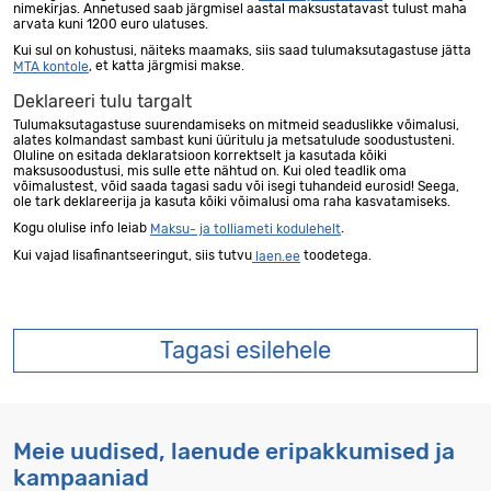
nimekirjas. Annetused saab järgmisel aastal maksustatavast tulust maha
arvata kuni 1200 euro ulatuses.
Kui sul on kohustusi, näiteks maamaks, siis saad tulumaksutagastuse jätta
, et katta järgmisi makse.
MTA kontole
Deklareeri tulu targalt
Tulumaksutagastuse suurendamiseks on mitmeid seaduslikke võimalusi,
alates kolmandast sambast kuni üüritulu ja metsatulude soodustusteni.
Oluline on esitada deklaratsioon korrektselt ja kasutada kõiki
maksusoodustusi, mis sulle ette nähtud on. Kui oled teadlik oma
võimalustest, võid saada tagasi sadu või isegi tuhandeid eurosid! Seega,
ole tark deklareerija ja kasuta kõiki võimalusi oma raha kasvatamiseks.
Kogu olulise info leiab
.
Maksu- ja tolliameti kodulehelt
Kui vajad lisafinantseeringut, siis tutvu
toodetega.
laen.ee
Tagasi esilehele
Meie uudised, laenude eripakkumised ja
kampaaniad