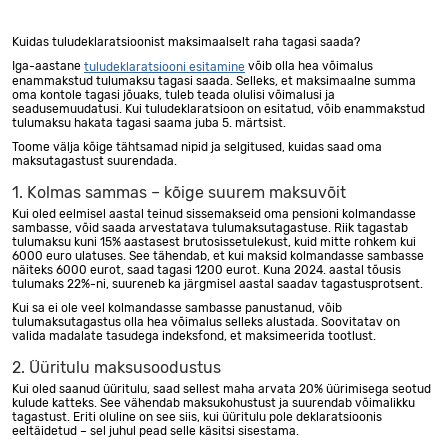
Kuidas tuludeklaratsioonist maksimaalselt raha tagasi saada?
Iga-aastane
võib olla hea võimalus
tuludeklaratsiooni esitamine
enammakstud tulumaksu tagasi saada. Selleks, et maksimaalne summa
oma kontole tagasi jõuaks, tuleb teada olulisi võimalusi ja
seadusemuudatusi. Kui tuludeklaratsioon on esitatud, võib enammakstud
tulumaksu hakata tagasi saama juba 5. märtsist.
Toome välja kõige tähtsamad nipid ja selgitused, kuidas saad oma
maksutagastust suurendada.
1. Kolmas sammas – kõige suurem maksuvõit
Kui oled eelmisel aastal teinud sissemakseid oma pensioni kolmandasse
sambasse, võid saada arvestatava tulumaksutagastuse. Riik tagastab
tulumaksu kuni 15% aastasest brutosissetulekust, kuid mitte rohkem kui
6000 euro ulatuses. See tähendab, et kui maksid kolmandasse sambasse
näiteks 6000 eurot, saad tagasi 1200 eurot. Kuna 2024. aastal tõusis
tulumaks 22%-ni, suureneb ka järgmisel aastal saadav tagastusprotsent.
Kui sa ei ole veel kolmandasse sambasse panustanud, võib
tulumaksutagastus olla hea võimalus selleks alustada. Soovitatav on
valida madalate tasudega indeksfond, et maksimeerida tootlust.
2. Üüritulu maksusoodustus
Kui oled saanud üüritulu, saad sellest maha arvata 20% üürimisega seotud
kulude katteks. See vähendab maksukohustust ja suurendab võimalikku
tagastust. Eriti oluline on see siis, kui üüritulu pole deklaratsioonis
eeltäidetud – sel juhul pead selle käsitsi sisestama.