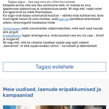
Sügise algus – hea aeg oma elu rütmi korrastada
Kellakeeramine võib olla hea sümboolne hetk, et mõelda ka oma
igapäevase ajakasutuse ja rahakasutuse peale. Nii nagu kell, vajab vahel
korrigeerimist ka isiklik finantsplaan.
Kui sügis toob kaasa ootamatuid kulutusi – näiteks kodu küttearved, laste
huviringide tasud või auto hooldus, saab
paindlikud lahendused
laen.ee
aidata rahavoogusid tasakaalus hoida.
sobib suuremateks väljaminekuteks, mille eest saab tasuda
Tarbimislaen
järk-järgult.
tagab rahatagavara, mida kasutad vaid siis, kui vaja – kiirelt
Krediidikonto
ja mugavalt.
Nii nagu kell, võib ka rahaline tasakaal vajada aeg-ajalt väikest
„keeramist“, et kõik sujuks kindlas rütmis – turvaliselt ja läbimõeldult.
Tagasi esilehele
Meie uudised, laenude eripakkumised ja
kampaaniad