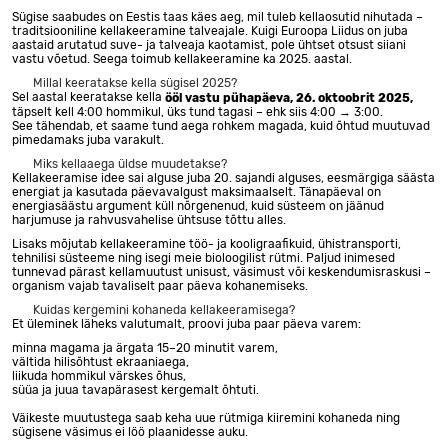
Sügise saabudes on Eestis taas käes aeg, mil tuleb kellaosutid nihutada –
traditsiooniline kellakeeramine talveajale. Kuigi Euroopa Liidus on juba
aastaid arutatud suve- ja talveaja kaotamist, pole ühtset otsust siiani
vastu võetud. Seega toimub kellakeeramine ka 2025. aastal.
Millal keeratakse kella sügisel 2025?
Sel aastal keeratakse kella
ööl vastu pühapäeva, 26. oktoobrit 2025,
täpselt kell 4:00 hommikul, üks tund tagasi – ehk siis 4:00 → 3:00.
See tähendab, et saame tund aega rohkem magada, kuid õhtud muutuvad
pimedamaks juba varakult.
Miks kellaaega üldse muudetakse?
Kellakeeramise idee sai alguse juba 20. sajandi alguses, eesmärgiga säästa
energiat ja kasutada päevavalgust maksimaalselt. Tänapäeval on
energiasäästu argument küll nõrgenenud, kuid süsteem on jäänud
harjumuse ja rahvusvahelise ühtsuse tõttu alles.
Lisaks mõjutab kellakeeramine töö- ja kooligraafikuid, ühistransporti,
tehnilisi süsteeme ning isegi meie bioloogilist rütmi. Paljud inimesed
tunnevad pärast kellamuutust unisust, väsimust või keskendumisraskusi –
organism vajab tavaliselt paar päeva kohanemiseks.
Kuidas kergemini kohaneda kellakeeramisega?
Et üleminek läheks valutumalt, proovi juba paar päeva varem:
minna magama ja ärgata 15–20 minutit varem,
vältida hilisõhtust ekraaniaega,
liikuda hommikul värskes õhus,
süüa ja juua tavapärasest kergemalt õhtuti.
Väikeste muutustega saab keha uue rütmiga kiiremini kohaneda ning
sügisene väsimus ei löö plaanidesse auku.