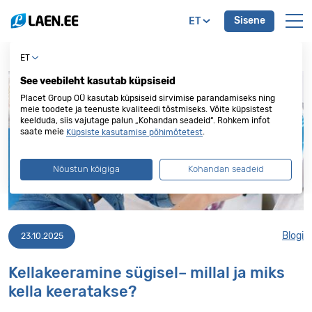
Sisene
ET
ET
See veebileht kasutab küpsiseid
Placet Group OÜ kasutab küpsiseid sirvimise parandamiseks ning
meie toodete ja teenuste kvaliteedi tõstmiseks. Võite küpsistest
keelduda, siis vajutage palun „Kohandan seadeid“. Rohkem infot
saate meie
.
Küpsiste kasutamise põhimõtetest
Nõustun kõigiga
Kohandan seadeid
Blogi
23.10.2025
Kellakeeramine sügisel– millal ja miks
kella keeratakse?