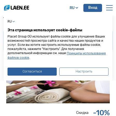
Вход
RU
Thai Orchid Spa
RU
Эта страница использует cookie-файлы
Для получения скидки от наших партнеров,
Placet Group OÜ использует файлы cookie для улучшения Ваших
просим
предоставить кредитную карту Placet
возможностей просмотра сайта и качества наших продуктов и
услуг. Если вы хотите настроить используемые файлы cookie,
Group
до осуществления покупки или услуги.
пожалуйста, нажмите "Настроить". Для получения
дополнительной информации см. наши
Принципы использования
.
файлов cookie
Согласиться
Настроить
-10%
Скидка