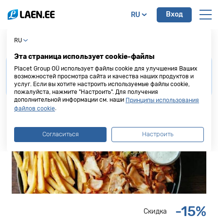
Вход
RU
Damak Döner & Kebab
RU
Эта страница использует cookie-файлы
Для получения скидки от наших партнеров,
Placet Group OÜ использует файлы cookie для улучшения Ваших
просим
предоставить кредитную карту Placet
возможностей просмотра сайта и качества наших продуктов и
услуг. Если вы хотите настроить используемые файлы cookie,
Group
до осуществления покупки или услуги.
пожалуйста, нажмите "Настроить". Для получения
дополнительной информации см. наши
Принципы использования
.
файлов cookie
Согласиться
Настроить
-15%
Скидка