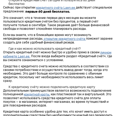
Откройте кредитный счёт сегодня и пользуйтесь 60 дней
бесплатно
Сейчас при открытии
действует специальное
кредитного счёта Laen.ee
предложение:
первые 60 дней бесплатно.
Это означает, что в течение первых двух месяцев вы можете
пользоваться кредитным счётом без процентов, а первый счёт
получите только в сентябре. Такое решение даёт больше финансовой
свободы и позволяет спокойнее планировать расходы.
Если вы знаете, что в ближайшее время могут возникнуть
непредвиденные расходы,
поможет заранее
открытие кредитного счёта
создать для себя удобный финансовый резерв.
Где и как можно использовать кредитный счёт?
Открыть кредитный счёт можно быстро и удобно прямо в своем
личном
После входа выберите раздел «Кредитный счёт», где
кабинете Laen.ee.
вы сможете ознакомиться с условиями.
Средства с кредитного счета можно использовать в соответствии со
своими потребностями и осуществлять вывод денег тогда, когда это
необходимо. Это даёт больше контроля по сравнению с обычным
кредитом, поскольку нет необходимости использовать весь лимит
сразу.
К кредитному счёту можно подключить кредитную карту
Дополнительным преимуществом является возможность подключения
полноценной
как пластиковой так и виртуальной. Это
кредитной карты,
позволяет использовать средства кредитного счёта для оплаты
покупок — в магазинах, интернет-магазинах, во время путешествий и
для повседневных расходов.
Кредитная карта особенно удобна для тех, кто хочет иметь доступ к
дополнительным средствам без необходимости каждый раз переводить