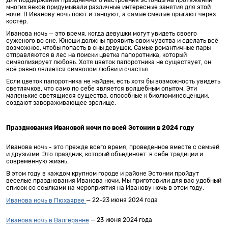
многих веков придумывали различные интересные занятия для этой
ночи. В Иванову ночь поют и танцуют, а самые смелые прыгают через
костёр.
Иванова ночь — это время, когда девушки могут увидеть своего
суженого во сне. Юноши должны проявить свои чувства и сделать всё
возможное, чтобы попасть в сны девушек. Самые романтичные пары
отправляются в лес на поиски цветка папоротника, который
символизирует любовь. Хотя цветок папоротника не существует, он
всё равно является символом любви и счастья.
Если цветок папоротника не найден, есть хотя бы возможность увидеть
светлячков, что само по себе является волшебным опытом. Эти
маленькие светящиеся существа, способные к биолюминесценции,
создают завораживающее зрелище.
Празднования Ивановой ночи по всей Эстонии в 2024 году
Иванова ночь - это прежде всего время, проведенное вместе с семьей
и друзьями. Это праздник, который объединяет в себе традиции и
современную жизнь.
В этом году в каждом крупном городе и районе Эстонии пройдут
веселые празднования Иванова ночи. Мы приготовили для вас удобный
список со ссылками на мероприятия на Иванову ночь в этом году:
— 22-23 июня 2024 года
Иванова ночь в Пюхаярве
— 23 июня 2024 года
Иванова ночь в Валгеранне