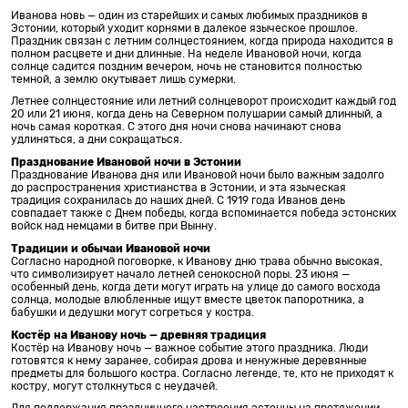
Иванова новь — один из старейших и самых любимых праздников в
Эстонии, который уходит корнями в далекое языческое прошлое.
Праздник связан с летним солнцестоянием, когда природа находится в
полном расцвете и дни длинные. На неделе Ивановой ночи, когда
солнце садится поздним вечером, ночь не становится полностью
темной, а землю окутывает лишь сумерки.
Летнее солнцестояние или летний солнцеворот происходит каждый год
20 или 21 июня, когда день на Северном полушарии самый длинный, а
ночь самая короткая. С этого дня ночи снова начинают снова
удлиняться, а дни сокращаться.
Празднование Ивановой ночи в Эстонии
Празднование Иванова дня или Ивановой ночи было важным задолго
до распространения христианства в Эстонии, и эта языческая
традиция сохранилась до наших дней. С 1919 года Иванов день
совпадает также с Днем победы, когда вспоминается победа эстонских
войск над немцами в битве при Вынну.
Традиции и обычаи Ивановой ночи
Согласно народной поговорке, к Иванову дню трава обычно высокая,
что символизирует начало летней сенокосной поры. 23 июня —
особенный день, когда дети могут играть на улице до самого восхода
солнца, молодые влюбленные ищут вместе цветок папоротника, а
бабушки и дедушки могут согреться у костра.
Костёр на Иванову ночь — древняя традиция
Костёр на Иванову ночь — важное событие этого праздника. Люди
готовятся к нему заранее, собирая дрова и ненужные деревянные
предметы для большого костра. Согласно легенде, те, кто не приходят к
костру, могут столкнуться с неудачей.
Для поддержания праздничного настроения эстонцы на протяжении