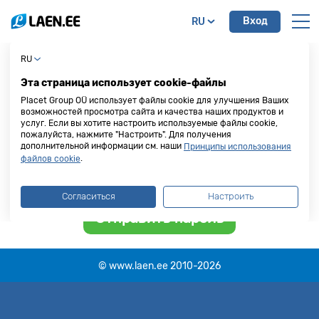
Вход
RU
Восстановление пароля
RU
Эта страница использует cookie-файлы
Как восстановить пароль?
Placet Group OÜ использует файлы cookie для улучшения Ваших
Забыли пароль? Введите свой личный код, после
возможностей просмотра сайта и качества наших продуктов и
услуг. Если вы хотите настроить используемые файлы cookie,
чего новый пароль будет выслан Вам по SMS и
пожалуйста, нажмите "Настроить". Для получения
электронной почте.
дополнительной информации см. наши
Принципы использования
.
файлов cookie
Согласиться
Настроить
© www.laen.ee 2010-2026