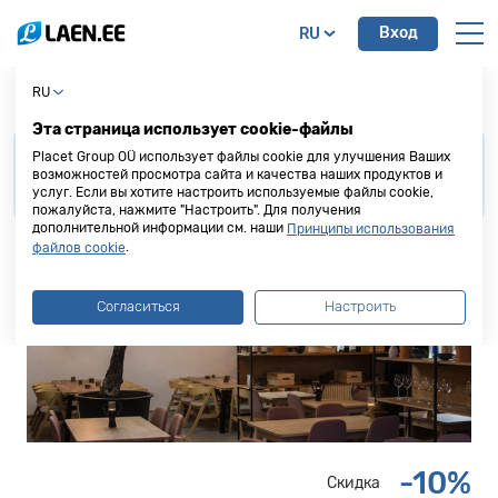
Вход
RU
Ресторан Loft ja Ürdid
RU
Эта страница использует cookie-файлы
Для получения скидки от наших партнеров,
Placet Group OÜ использует файлы cookie для улучшения Ваших
просим
предоставить кредитную карту Placet
возможностей просмотра сайта и качества наших продуктов и
услуг. Если вы хотите настроить используемые файлы cookie,
Group
до осуществления покупки или услуги.
пожалуйста, нажмите "Настроить". Для получения
дополнительной информации см. наши
Принципы использования
.
файлов cookie
Согласиться
Настроить
-10%
Скидка