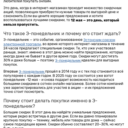
любителей покупать онлайн.
Это день, когда в интернет-магазинах проходит множество скидочных
акций, позволяющих приобрести нужные товары по выгодной цене и
сэкономить.Если вы цените хорошие предложения и хотите
воспользоваться лучшими скидками, то
12 мая — это день, который
нельзя пропустить.
Что такое Э-понедельник и почему его стоит ждать?
Э-понедельник — это событие, организованное
Эстонским союзом
, во время которого интернет-магазины в течение
электронной торговли
24 часов предлагают специальные скидки. Те, кто уже участвовал
раньше, знают: именно в этот день можно найти предложения, которых
иногда даже не бывает в другое время года. Скидки могут достигать
30% и даже больше — поэтому
идеален для выгодных
Э-понедельник
покупок.
Впервые
прошёл в 2014 году и с тех пор становится всё
Э-понедельник
популярнее с каждым годом. В 2025 году он состоится уже вэтот
понедельник -12 мая - и снова подарит возможность насладиться
большими скидками в сотнях онлайн-магазинов. Более сотни компаний
уже зарегистрировались для участия в акции — и их предложения
точно стоит посмотреть.
Почему стоит делать покупки именно в Э-
понедельник?
Большие скидки: В этот день вы найдёте уникальные предложения,
которые редко встретишь в другие дни. Если вы давно планировали
крупную покупку — технику, мебель или товары для дома — сейчас
самое подходящее время. Скидки обычно составляют 20–30%, но могут