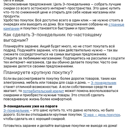
быть и выше.
Эксклюзивные предложения: Цель Э-понедельника — собрать лучшие
скидки со всего эстонского интернет-пространства. Это шанс купить
что-то по сниженной цене и открыть для себя новые магазины или
продукты.
Удобство покупок: Всё доступно всего в один клик — не нужно стоять в
очередях или выходить из дома. Все предложения собраны на
странице
и покупки становятся быстрыми и простыми.
кампании
Как сделать Э-понедельник по-настоящему
выгодным?
Планируйте заранее: Акций будет много, но не стоит покупать всё
подряд. Подумайте заранее, что вам действительно нужно — так вы
сможете сосредоточиться на самых выгодных предложениях.
Следите за любимыми магазинами: Подпишитесь на рассылки и соцсети
тех интернет-магазинов, где вы обычно делаете покупки. Часто они
заранее делятся своими предложениями.
Планируете крупную покупку?
Если вы рассматриваете покупку более дорогих товаров, таких как
электроника, мебель или товары для сада и дома, —
Э-понедельник
станет отличной возможностью. А если собственных средств не
хватает, то
может помочь воспользоваться
потребительский кредит
скидками и приобрести нужные товары. Это способ сделать
повседневную жизнь более комфортной.
Э-понедельник уже на пороге
— это шанс купить то, что давно хотелось, но было
Э-понедельник
дорого. Если вы откладывали крупные покупки,
,
12 мая — день покупок
чтобы сделать их с хорошей скидкой.
Готовьтесь заранее и делайте выгодные покупки не выходя из дома!