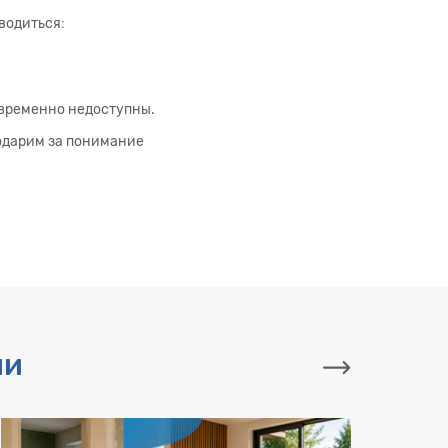
водиться:
 временно недоступны.
одарим за понимание
ии