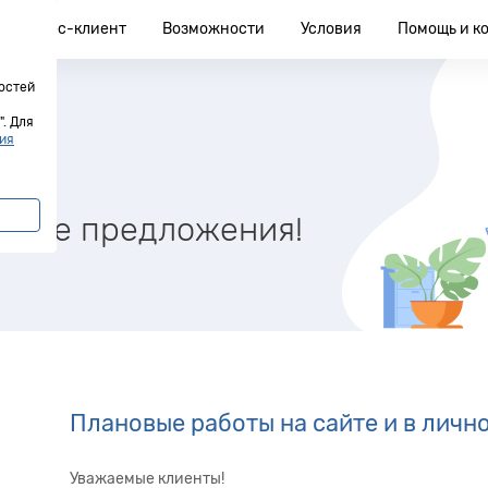
Бизнес-клиент
Возможности
Условия
Помощь и к
остей
. Для
ия
учшие предложения!
Плановые работы на сайте и в личн
Уважаемые клиенты!