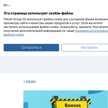
RU
Частный клиент
Эта страница использует cookie-файлы
Placet Group OÜ использует файлы cookie для улучшения Ваших возможн
просмотра сайта и качества наших продуктов и услуг. Если вы хотите
настроить используемые файлы cookie, пожалуйста, нажмите "Настроить"
получения дополнительной информации см. наши
Принципы использован
Блог Laen.ee
файлов cookie
.
Согласиться
Настроить
Новости, кампании и л
< Назад