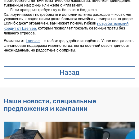
Приготовьте с детьми тематические лакомства: печенье-привидения,
тыквенные
маффины
или
желе
с
«
глазами
».
Если праздник требует чуть большего бюджета
Хэллоуин может потребовать и дополнительных расходов
—
костюмы,
украшения, сладости или даже большая семейная вечеринка во дворе.
Если бюджет ограничен, вам может помочь гибкий
потребительский
который позволяет покрыть сезонные траты без
кредит от Laen.ee,
лишнего стресса.
Решения от
—
это быстро, удобно и надёжно. У вас всегда есть
Laen.ee
финансовая поддержка именно тогда, когда осенний сезон приносит
неожиданные, но радостные сюрпризы.
Назад
Наши новости, специальные
предложения и кампании