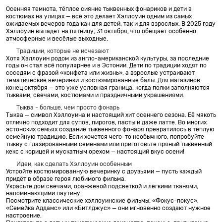
Осенняя темнота,
тёплое
сияние тыквенных фонариков и дети в
костюмах на улицах
—
всё это делает Хэллоуин одним из самых
ожидаемых вечеров года как для детей, так и для взрослых. В 2025 году
Хэллоуин выпадет на пятницу, 31 октября, что обещает особенно
атмосферные и весёлые выходные.
Традиции, которые не исчезают
Хотя Хэллоуин родом из англо-американской культуры, за последние
годы он стал всё популярнее и в Эстонии. Дети по традиции ходят по
соседям с фразой
«
конфета или
жизнь
»,
а взрослые устраивают
тематические вечеринки и костюмированные балы. Для магазинов
конец октября
—
это уже условная граница, когда полки заполняются
тыквами, свечами, костюмами и праздничными украшениями.
Тыква -
больше, чем просто фонарь
Тыква
—
символ Хэллоуина и настоящий хит осеннего сезона. Её мякоть
отлично подходит для супов, пирогов, пасты и даже
латте
. Во многих
эстонских семьях создание тыквенного фонаря превратилось в тёплую
семейную традицию. Если хочется чего-то необычного, попробуйте
тыкву с глазированными семенами или приготовьте пряный тыквенный
кекс с
корицей
и мускатным орехом
—
настоящий вкус осени!
Идеи, как сделать Хэллоуин особенным
Устройте костюмированную вечеринку с друзьями
—
пусть каждый
придёт в образе героя любимого фильма.
Украсьте дом свечами, оранжевой подсветкой и лёгкими тканями,
напоминающими паутину.
Посмотрите классические хэллоуинские фильмы:
«
Фокус-покус
»,
«
Семейка
Аддамс
»
или
«
Битлджус
»
—
они мгновенно создают нужное
настроение.