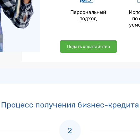
Персональный
Исп
подход
по
усм
Подать ходатайство
Процесс получения бизнес-кредита