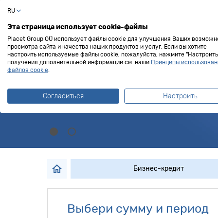
RU
Частный клиент
Эта страница использует cookie-файлы
Placet Group OÜ использует файлы cookie для улучшения Ваших возможн
просмотра сайта и качества наших продуктов и услуг. Если вы хотите
настроить используемые файлы cookie, пожалуйста, нажмите "Настроить"
получения дополнительной информации см. наши
Принципы использован
Свежее предлож
файлов cookie
.
Согласиться
Настроить
Бизнес-кредиты под 9,9%
Бизнес-кредит
Выбери сумму и период