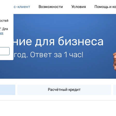
Бизнес-клиент
Возможности
Условия
Помощь и к
остей
. Для
ия
ение для бизнеса
 в год. Ответ за 1 час!
Расчётный кредит