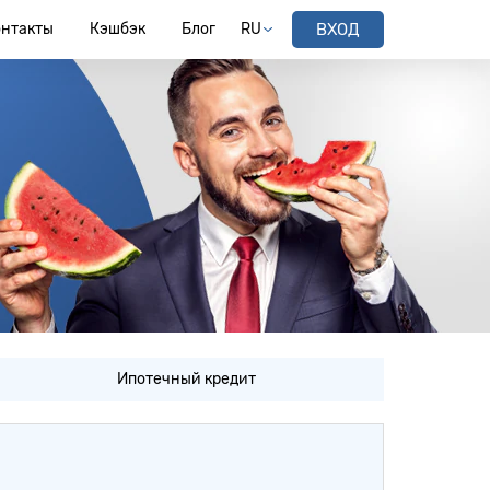
онтакты
Кэшбэк
Блог
RU
ВХОД
Ипотечный кредит