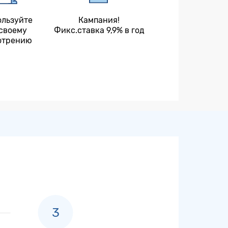
ользуйте
Кампания!
 своему
Фикс.ставка 9,9% в год
отрению